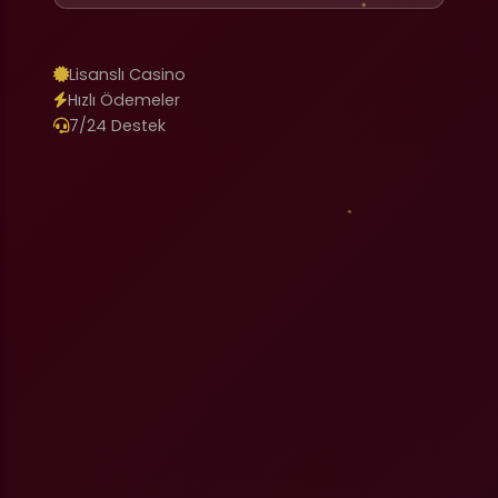
Lisanslı Casino
Hızlı Ödemeler
7/24 Destek