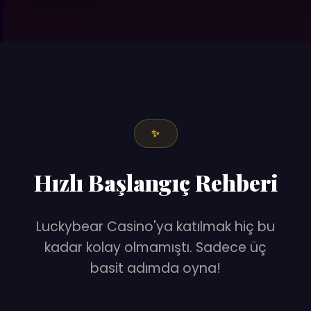
✨
Hızlı Başlangıç Rehberi
Luckybear Casino'ya katılmak hiç bu
kadar kolay olmamıştı. Sadece üç
basit adımda oyna!