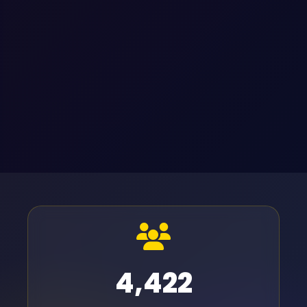
4,682