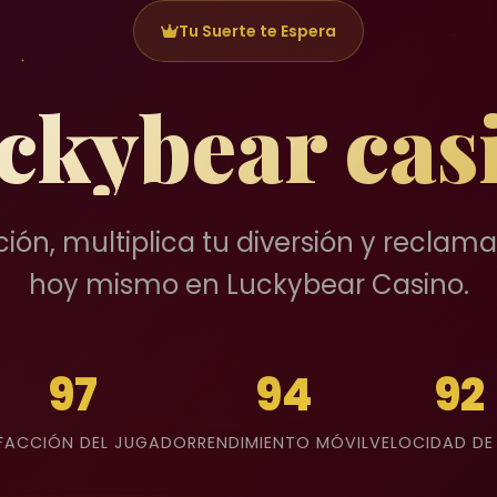
Tu Suerte te Espera
ckybear cas
ón, multiplica tu diversión y reclama
hoy mismo en Luckybear Casino.
97
94
92
FACCIÓN DEL JUGADOR
RENDIMIENTO MÓVIL
VELOCIDAD DE