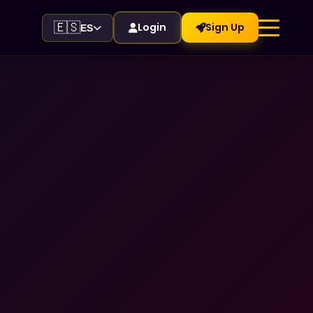
🇪🇸
Login
Sign Up
ES