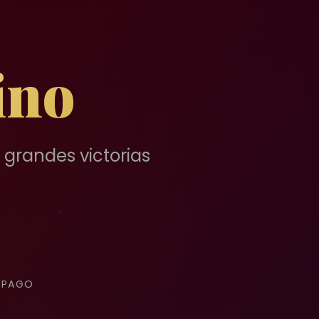
ino
 grandes victorias
 PAGO