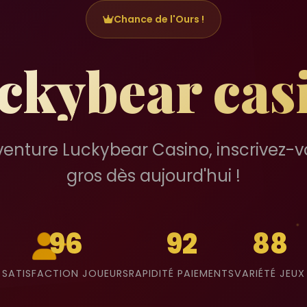
Chance de l'Ours !
ckybear cas
venture Luckybear Casino, inscrivez-
gros dès aujourd'hui !
96
92
88
SATISFACTION JOUEURS
RAPIDITÉ PAIEMENTS
VARIÉTÉ JEUX