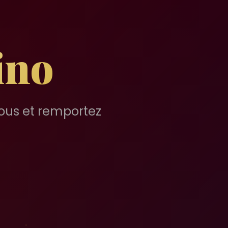
ino
vous et remportez