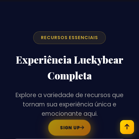
RECURSOS ESSENCIAIS
Experiência Luckybear
Completa
Explore a variedade de recursos que
tornam sua experiência única e
emocionante aqui.
SIGN UP