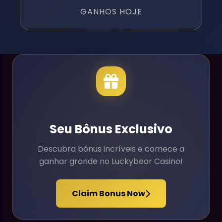
GANHOS HOJE
Seu Bônus Exclusivo
Descubra bônus incríveis e comece a
ganhar grande no Luckybear Casino!
Claim Bonus Now