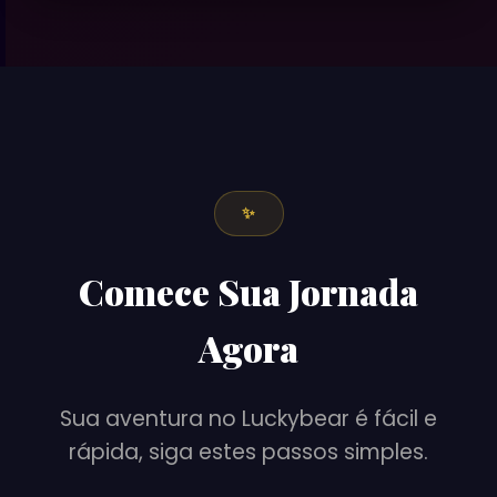
✨
Comece Sua Jornada
Agora
Sua aventura no Luckybear é fácil e
rápida, siga estes passos simples.