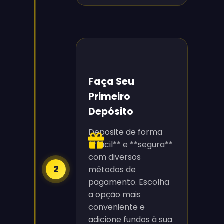
Faça Seu
Primeiro
Depósito
Deposite de forma
**fácil** e **segura**
com diversos
2
métodos de
pagamento. Escolha
a opção mais
conveniente e
adicione fundos à sua