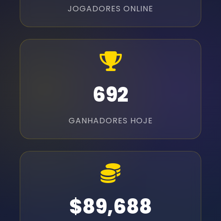
JOGADORES ONLINE
727
GANHADORES HOJE
$94,670