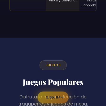
email y teléfono.
horas
laborables.
JUEGOS
Juegos Populares
Disfruta la mejor selección de
SIGN UP
tragaperras y juegos de mesa.