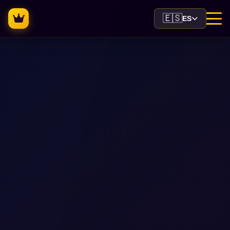
🇪🇸
ES