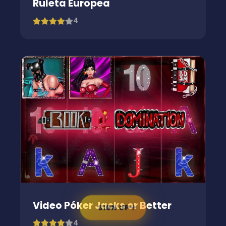
Ruleta Europea
4
Video Póker Jacks or Better
SIGN UP
4