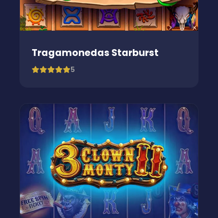
Tragamonedas Starburst
5