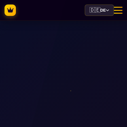
🇩🇪
DE