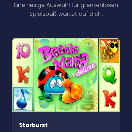
Eine riesige Auswahl für grenzenlosen
Spielspaß wartet auf dich.
Starburst