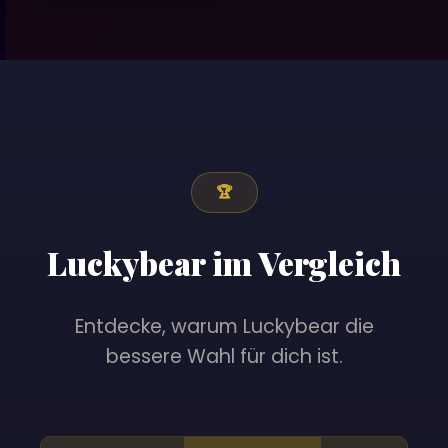
🏆
Luckybear im Vergleich
Entdecke, warum Luckybear die
bessere Wahl für dich ist.