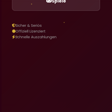
Spiele
Sicher & Seriös
Offiziell Lizenziert
Schnelle Auszahlungen