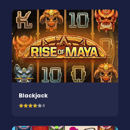
Blackjack
4